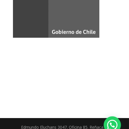
Edmundo Eluchans 3047. Oficina 85. Reñaca. |